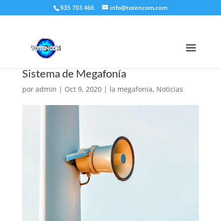
935 703 466
info@totencom.com
Sistema de Megafonía
por
admin
|
Oct 9, 2020
|
la megafonia
,
Noticias