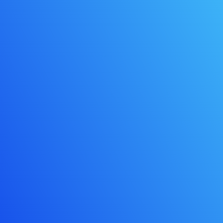
HORARIO OFICINA
Lunes a Viernes de 9 a 18hs.
DIRECCIÓN
Can Pantiquet 83, local 1.
(08100) Mollet del Vallés
Barcelona