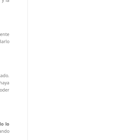
 y la
iente
larlo
tado.
 haya
oder
do lo
tando