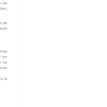
 las
tivo.
ro de
gente
ienda
Y sin
n los
orita
ra la