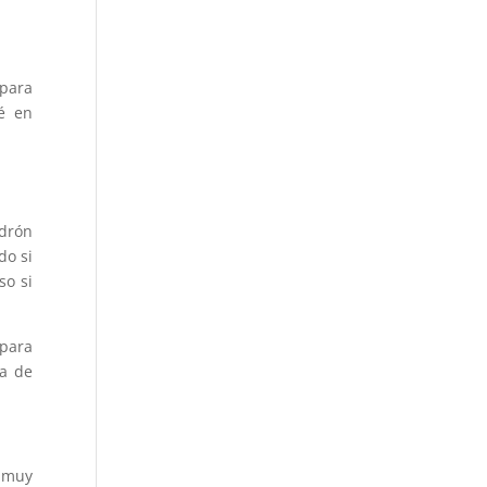
 para
é en
adrón
do si
so si
para
ma de
 muy