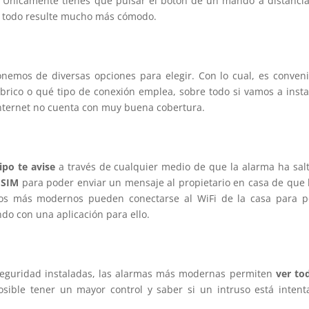
 Únicamente tienes que pulsar el botón de un mando a distancia
e todo resulte mucho más cómodo.
nemos de diversas opciones para elegir. Con lo cual, es conven
mbrico o qué tipo de conexión emplea, sobre todo si vamos a insta
Internet no cuenta con muy buena cobertura.
ipo te avise
a través de cualquier medio de que la alarma ha sal
 SIM
para poder enviar un mensaje al propietario en casa de que
los más modernos pueden conectarse al WiFi de la casa para p
ndo con una aplicación para ello.
seguridad instaladas, las alarmas más modernas permiten
ver to
sible tener un mayor control y saber si un intruso está inten