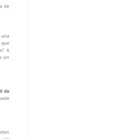
ra de
e una
y que
a? A
a sin
il de
puede
miten