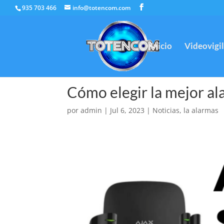
935 703 466
info@totencom.com
Inicio
Videovigi
Cómo elegir la mejor al
por
admin
|
Jul 6, 2023
|
Noticias
,
la alarmas