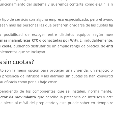
uncionamiento del sistema y queremos contarte cómo elegir la 
te tipo de servicio con alguna empresa especializada, pero el avan
ean más las personas las que prefieren olvidarse de las cuotas fij
a posibilidad de escoger entre distintos equipos según nues
rmas inalámbricas RTC o conectadas por WiFi.
E, indudablemente
su
coste
, pudiendo disfrutar de un amplio rango de precios, de
ent
mplementos que se incluyan.
 sin cuotas?
oto son la mejor opción para proteger una vivienda, un negocio 
 la presencia de intrusos y las alarmas sin cuotas se han converti
u eficacia como por su bajo coste.
pendiendo de los componentes que se instalen, normalmente,
ector de movimiento
que percibe la presencia de intrusos y acti
alerta al móvil del propietario y este puede saber en tiempo re